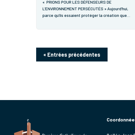
« PRIONS POUR LES DÉFENSEURS DE
L’ENVIRONNEMENT PERSÉCUTÉS » Aujourd’hui,
parce qu’ils essaient protéger la création que
Dieu nous a confiée, des femmes, des hommes
sont menacés, emprisonnés, torturés et même
tués ! Ce temps de veillée nous invite...
« Entrées précédentes
Coordonnées