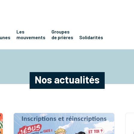
Les
Groupes
eunes
mouvements
de prières
Solidarités
Nos actualités