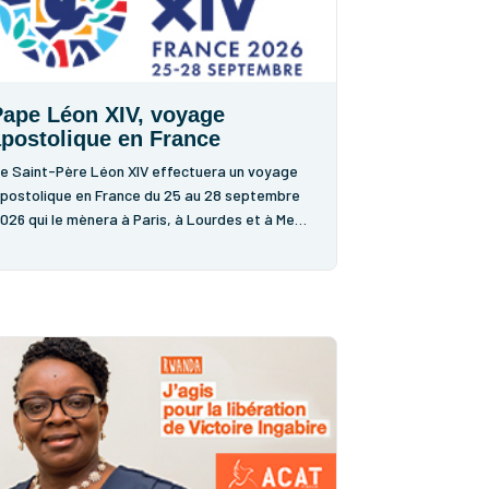
ape Léon XIV, voyage
postolique en France
e Saint-Père Léon XIV effectuera un voyage
postolique en France du 25 au 28 septembre
026 qui le mènera à Paris, à Lourdes et à Metz.
ous serons nombreux du diocèse de Meaux à
rofiter de cette occasion pour aller à sa
encontre, en particulier lors son passage à...