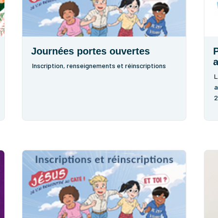
Journées portes ouvertes
P
a
Inscription, renseignements et réinscriptions
L
a
2
N
p
r