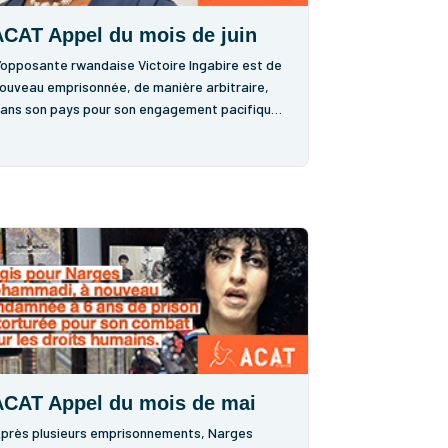
CAT Appel du mois de juin
’opposante rwandaise Victoire Ingabire est de
ouveau emprisonnée, de manière arbitraire,
ans son pays pour son engagement pacifique
n faveur du pluralisme démocratique. Depuis
on retour au Rwanda en 2010, elle fait l’objet
’un harcèlement judiciaire continu de...
ACAT Appel du mois de mai
près plusieurs emprisonnements, Narges