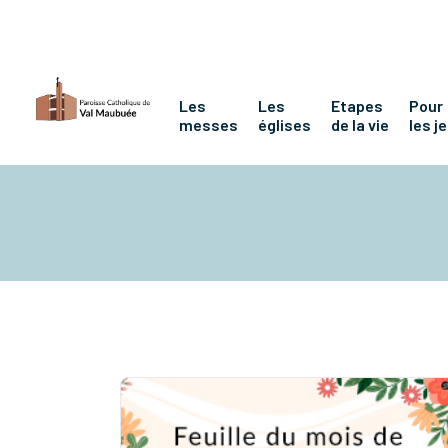
Les
Les
Etapes
Pour
messes
églises
de la vie
les j