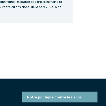
ohammadi, militante des droits humains et
auréate du prix Nobel de la paix 2023, a de
ouveau été condamnée à 6 ans de prison et
orturée pour s’être exprimée lors d’une
érémonie en mémoire de l’avocat Khosrow
likordi....
Notre politique contre les abus