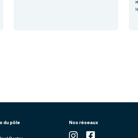
M
l
n
t
c
A
 du pôle
Nos réseaux