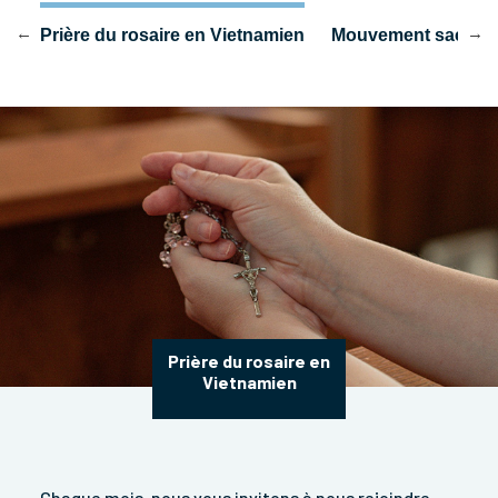
ix
Prière du rosaire en Vietnamien
Mouvement sacerdot
Prière du rosaire en
Vietnamien
Chaque mois, nous vous invitons à nous rejoindre