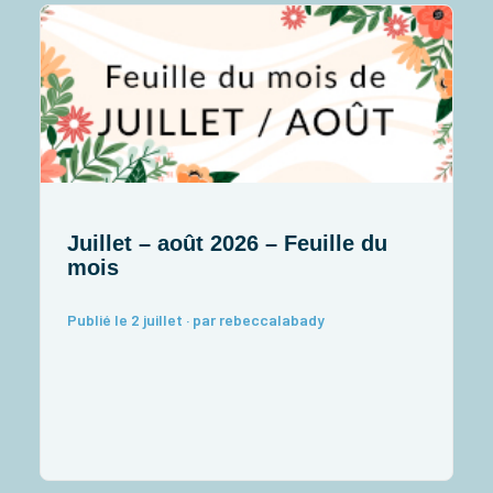
Juillet – août 2026 – Feuille du
J
mois
I
Publié le 2 juillet · par rebeccalabady
P