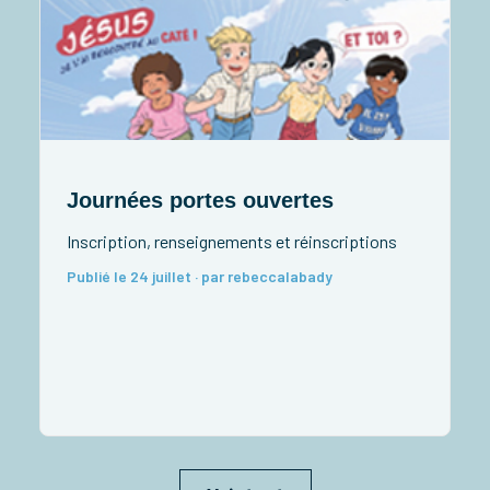
Journées portes ouvertes
P
a
Inscription, renseignements et réinscriptions
L
Publié le 24 juillet · par rebeccalabady
a
2
N
p
r
P
P