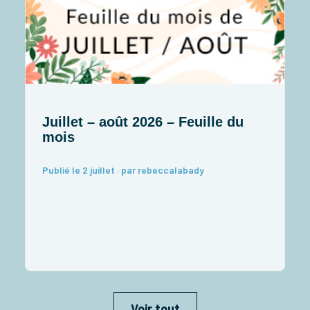
Juillet – août 2026 – Feuille du
J
mois
I
Publié le 2 juillet · par rebeccalabady
P
Voir tout