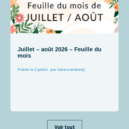
Juillet – août 2026 – Feuille du
J
mois
I
Publié le 2 juillet · par rebeccalabady
P
Voir tout