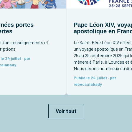
nées portes
Pape Léon XIV, voya
rtes
apostolique en Fran
ption, renseignements et
Le Saint-Père Léon XIV effec
riptions
un voyage apostolique en Fra
25 au 28 septembre 2026 qui l
le 24 juillet · par
mènera à Paris, à Lourdes et 
calabady
Nous serons nombreux du di
de Meaux à profiter de cette
Publié le 24 juillet · par
occasion pour aller à sa renco
rebeccalabady
en particulier lors son passag
Paris. Vous pouvez d’ores et d
[…]
Voir tout