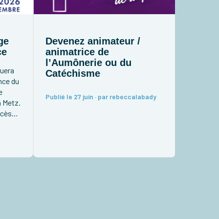
ge
Devenez animateur /
ce
animatrice de
l’Aumônerie ou du
tuera
Catéchisme
nce du
e
Publié le 27 juin · par rebeccalabady
à Metz.
ocèse
ntre,
e à
éjà