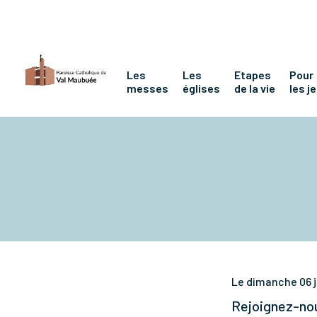
Les
Les
Etapes
Pour
messes
églises
de la vie
les j
Le dimanche 06 ju
Rejoignez-nou