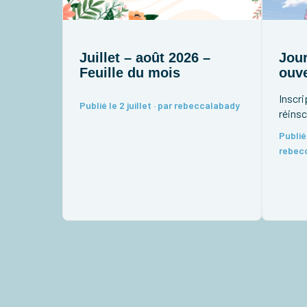
Juillet – août 2026 –
Jour
Feuille du mois
ouve
Inscri
Publié le 2 juillet · par rebeccalabady
réinsc
Publié 
rebec