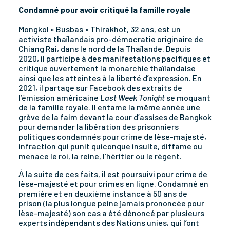
Condamné pour avoir critiqué la famille royale
Mongkol « Busbas » Thirakhot, 32 ans, est un
activiste thaïlandais pro-démocratie originaire de
Chiang Rai, dans le nord de la Thaïlande. Depuis
2020, il participe à des manifestations pacifiques et
critique ouvertement la monarchie thaïlandaise
ainsi que les atteintes à la liberté d’expression. En
2021, il partage sur Facebook des extraits de
l’émission américaine
Last Week Tonight
se moquant
de la famille royale. Il entame la même année une
grève de la faim devant la cour d’assises de Bangkok
pour demander la libération des prisonniers
politiques condamnés pour crime de lèse-majesté,
infraction qui punit quiconque insulte, diffame ou
menace le roi, la reine, l’héritier ou le régent.
Ȧ la suite de ces faits, il est poursuivi pour crime de
lèse-majesté et pour crimes en ligne. Condamné en
première et en deuxième instance à 50 ans de
prison (la plus longue peine jamais prononcée pour
lèse-majesté) son cas a été dénoncé par plusieurs
experts indépendants des Nations unies, qui l’ont