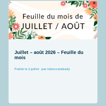
Juillet – août 2026 – Feuille du
J
mois
I
Publié le 2 juillet · par rebeccalabady
P