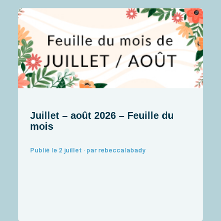
Juillet – août 2026 – Feuille du
J
mois
I
Publié le 2 juillet · par rebeccalabady
P